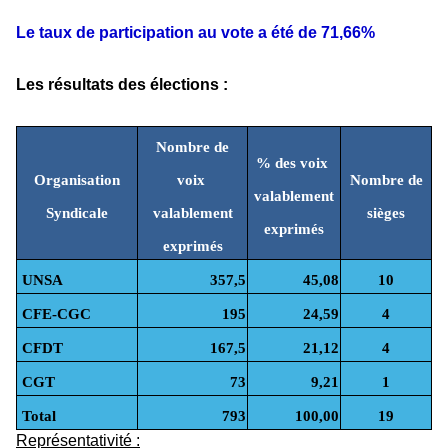
Le taux de participation au vote a été de 71,66%
Les résultats des élections :
Nombre de
% des voix
Organisation
voix
Nombre de
valablement
Syndicale
valablement
sièges
exprimés
exprimés
UNSA
357,5
45,08
10
CFE-CGC
195
24,59
4
CFDT
167,5
21,12
4
CGT
73
9,21
1
Total
793
100,00
19
Représentativité :