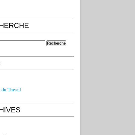
HERCHE
s
 du Travail
HIVES