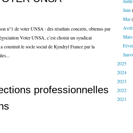
Juille
Juin
(
Mai
(
Avril
son n°1 de voter UNSA : des résultats concrets, obtenus par
Mars
négociation Voter UNSA, c’est choisir un syndicat
Févri
i a construit le socle social de Kyndryl France par la
Janvi
les...
2025
2024
2023
ctions professionnelles
2022
2021
ans