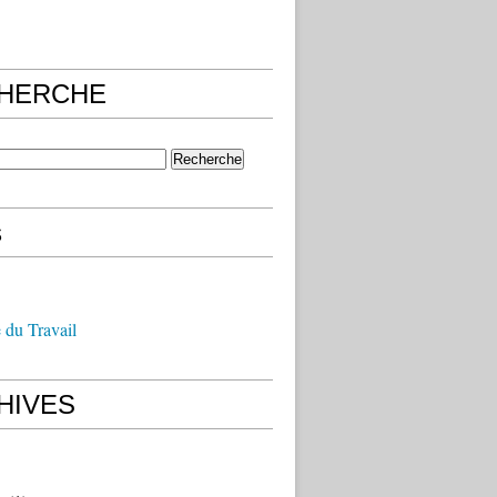
HERCHE
s
 du Travail
HIVES