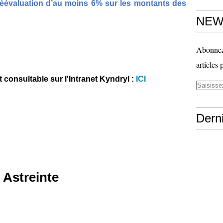
réévaluation d’au moins 6% sur les montants des
NEW
Abonnez-
articles 
 consultable sur l'Intranet Kyndryl :
ICI
Derni
 Astreinte