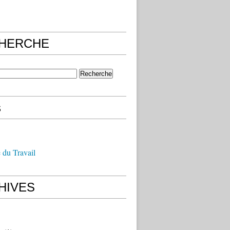
HERCHE
s
 du Travail
HIVES